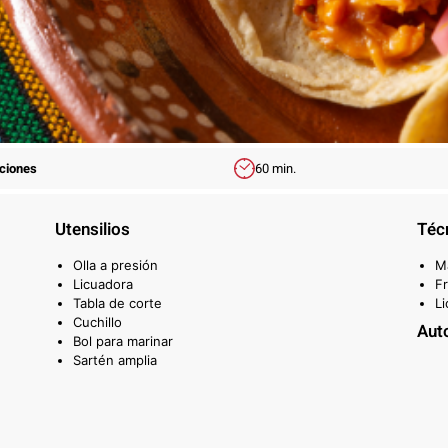
rciones
60 min.
Utensilios
Téc
Olla a presión
M
Licuadora
Fr
Tabla de corte
Li
Cuchillo
Aut
Bol para marinar
Sartén amplia