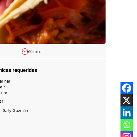
60 min.
nicas requeridas
arinar
eír
cuar
or
Sally Guzmán