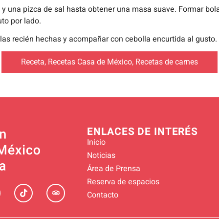
a y una pizca de sal hasta obtener una masa suave. Formar bolas
o por lado.
tillas recién hechas y acompañar con cebolla encurtida al gusto.
Receta
,
Recetas Casa de México
,
Recetas de carnes
ENLACES DE INTERÉS
Inicio
Noticias
Área de Prensa
Reserva de espacios
Contacto