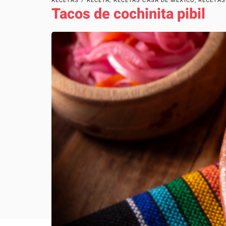
RECETAS
/
RECETA
,
RECETAS CASA DE MÉXICO
,
RECETAS
Tacos de cochinita pibil