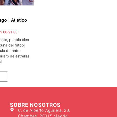
go | Atlético
9:00-21:00
onte, pueblo cien
cuna del fútbol
uió durante
llero de estrellas
al
SOBRE NOSOTROS
C. de Alberto Aguilera, 20,
Chamberí, 28015 Madrid