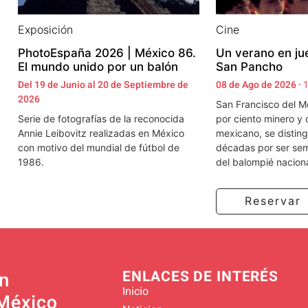
Exposición
Cine
PhotoEspaña 2026 | México 86.
Un verano en jue
El mundo unido por un balón
San Pancho
Del 19 de Junio al 20 de Septiembre de
08 de Ago de 2026 ·
1
2026
San Francisco del M
Serie de fotografías de la reconocida
por ciento minero y 
Annie Leibovitz realizadas en México
mexicano, se disting
con motivo del mundial de fútbol de
décadas por ser semi
1986.
del balompié nacion
Reservar
ENLACES DE INTERÉS
Inicio