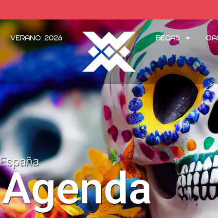
Verano 2026
Becas
Ga
 España
 Agenda