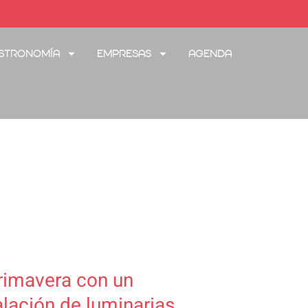
stronomía
Empresas
Agenda
rimavera con un
alación de luminarias