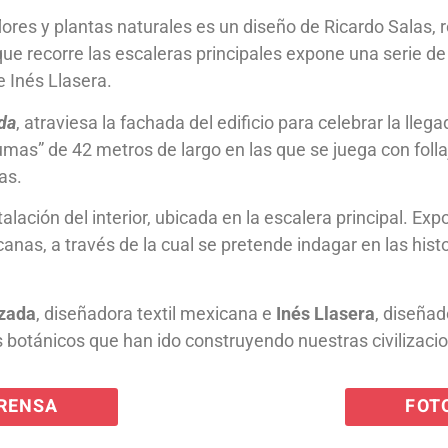
flores y plantas naturales es un diseño de Ricardo Salas
o, que recorre las escaleras principales expone una serie d
 Inés Llasera.
da
, atraviesa la fachada del edificio para celebrar la lle
mas” de 42 metros de largo en las que se juega con folla
as.
talación del interior, ubicada en la escalera principal. E
anas, a través de la cual se pretende indagar en las his
zada
, diseñadora textil mexicana e
Inés Llasera
, diseña
 botánicos que han ido construyendo nuestras civilizacio
PRENSA
FOT