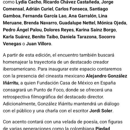
como
Lydia Cacho
,
Ricardo Chávez Castañeda
,
Jorge
Comensal
,
Adrián Curiel
,
Carlos Fonseca
,
Santiago
Gamboa
,
Fernanda García Lao
,
Ana Garralón
,
Lina
Meruane
,
Brenda Navarro
,
Guadalupe Nettel
,
Mónica Ojeda
,
Pedro Ángel Palou
,
Dolores Reyes
,
Karina Sainz Borgo
,
Karla Suárez
,
Benito Taibo
,
Daniela Tarazona
,
Socorro
Venegas
o
Juan Villoro
.
A partir de esta edición, el encuentro también buscará
homenajear la trayectoria de un destacado creador
iberoamericano. Para inaugurar este espacio contaremos
con la presencia del cineasta mexicano
Alejandro González
Iñárritu
, a quien Fundación Casa de México en España
consagrará un Punto de Foco, donde se ofrecerá una
retrospectiva filmográfica del destacado director.
Adicionalmente, González Iñárritu mantendrá un diálogo
con el público y una charla con el escritor
Jordi Soler
.
Con acento contará con una velada de poesía, con figuras
de varias generaciones como la colombiana
Piedad