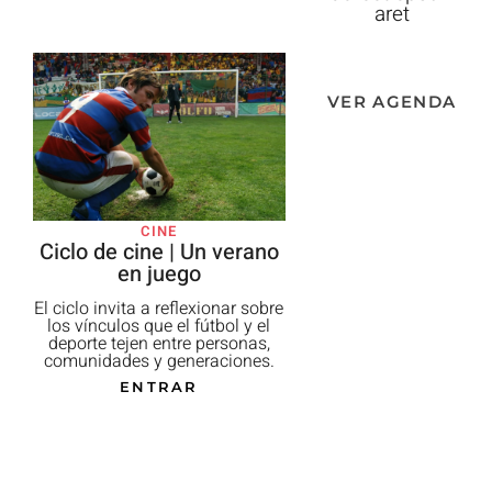
aret
VER AGENDA
CINE
CINE
Ciclo de cine | Un verano
Ciclo de cine | Gi
en juego
de la comedia: Can
y Tin Tan​
El ciclo invita a reflexionar sobre
los vínculos que el fútbol y el
Este ciclo reúne seis pe
deporte tejen entre personas,
ue permiten recorrer la 
comunidades y generaciones.​
del humor en la Época
del
ENTRAR
cine mexicano, desde l
os pasos de Cantinfla
la consolidació
del inolvidable pers
pachuco de Tin 