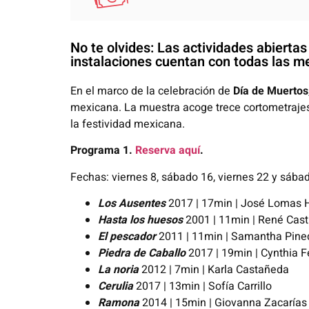
No te olvides: Las actividades abierta
instalaciones cuentan con todas las me
En el marco de la celebración de
Día de Muertos
mexicana. La muestra acoge trece cortometrajes
la festividad mexicana.
Programa 1.
Reserva aquí
.
Fechas: viernes 8, sábado 16, viernes 22 y sába
L
os Ausentes
2017 | 17min | José Lomas 
Hasta los
huesos
2001 | 11min | René Casti
El pescador
2011 | 11min | Samantha Pine
Piedra de Caballo
2017 | 19min | Cynthia 
La noria
2012 | 7min | Karla Castañeda
Cerulia
2017 | 13min | Sofía Carrillo
Ramona
2014 | 15min | Giovanna Zacarías