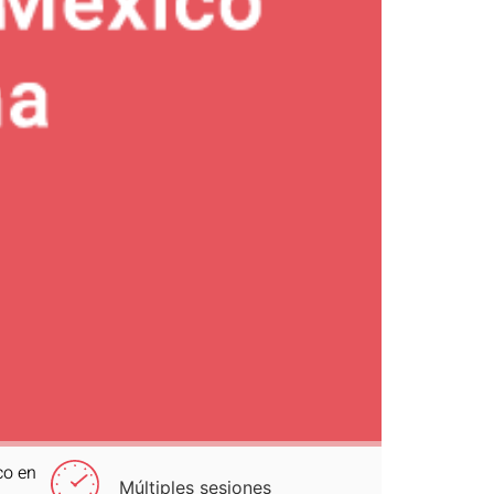
co en
Múltiples sesiones