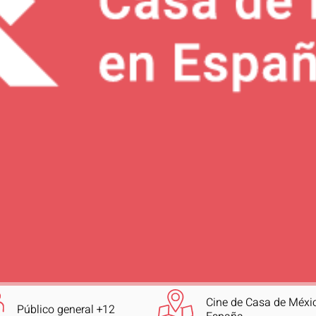
Cine de Casa de Méxi
Público general +12