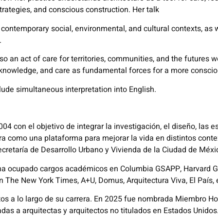
rategies, and conscious construction. Her talk
 to contemporary social, environmental, and cultural contexts, as
.
so an act of care for territories, communities, and the futures 
knowledge, and care as fundamental forces for a more consciou
lude simultaneous interpretation into English.
 con el objetivo de integrar la investigación, el diseño, las e
ura como una plataforma para mejorar la vida en distintos conte
cretaría de Desarrollo Urbano y Vivienda de la Ciudad de Méxi
y ha ocupado cargos académicos en Columbia GSAPP, Harvard GSD
n The New York Times, A+U, Domus, Arquitectura Viva, El País, 
s a lo largo de su carrera. En 2025 fue nombrada Miembro Hono
adas a arquitectas y arquitectos no titulados en Estados Unido