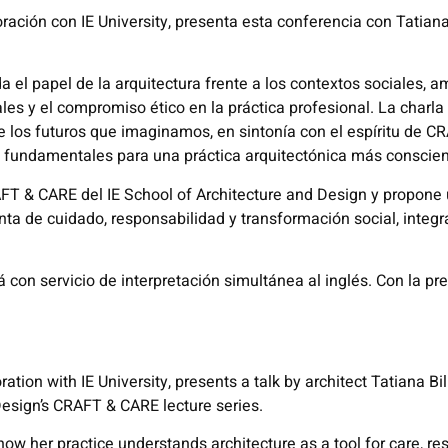
ación con IE University, presenta esta conferencia con Tatian
 el papel de la arquitectura frente a los contextos sociales, 
les y el compromiso ético en la práctica profesional. La charla
de los futuros que imaginamos, en sintonía con el espíritu de C
s fundamentales para una práctica arquitectónica más conscie
RAFT & CARE del IE School of Architecture and Design y propone
ta de cuidado, responsabilidad y transformación social, integra
á con servicio de interpretación simultánea al inglés. Con la pr
tion with IE University, presents a talk by architect Tatiana Bi
Design’s CRAFT & CARE lecture series.
how her practice understands architecture as a tool for care, res