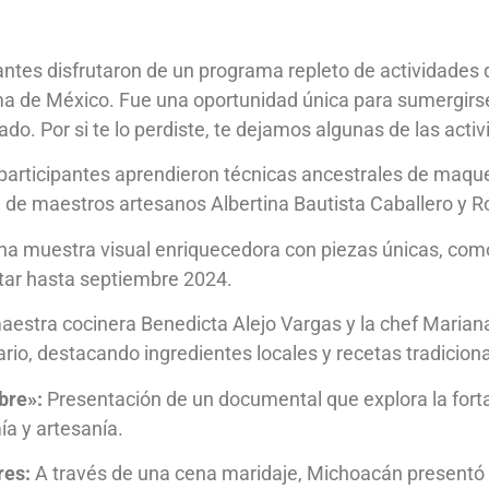
tantes disfrutaron de un programa repleto de actividades q
a de México. Fue una oportunidad única para sumergirse 
ado. Por si te lo perdiste, te dejamos algunas de las ac
participantes aprendieron técnicas ancestrales de maque,
e de maestros artesanos Albertina Bautista Caballero y Ro
a muestra visual enriquecedora con piezas únicas, com
sitar hasta septiembre 2024.
estra cocinera Benedicta Alejo Vargas y la chef Mariana
nario, destacando ingredientes locales y recetas tradicion
bre»:
Presentación de un documental que explora la forta
a y artesanía.
res:
A través de una cena maridaje, Michoacán presentó l