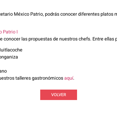
cetario México Patrio, podrás conocer diferentes platos
 Patrio I
e conocer las propuestas de nuestros chefs. Entre ellas p
Huitlacoche
longaniza
bano
uestros talleres gastronómicos
aquí
.
VOLVER