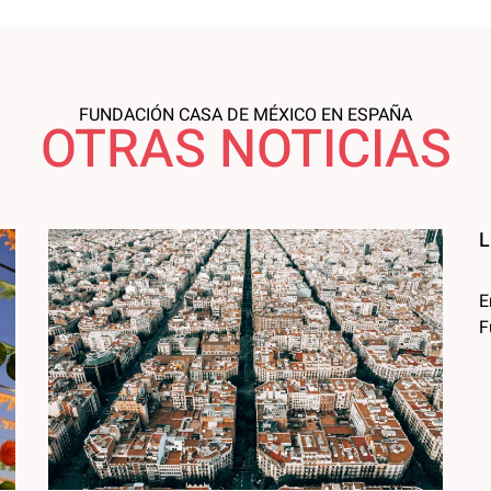
FUNDACIÓN CASA DE MÉXICO EN ESPAÑA
OTRAS NOTICIAS
L
E
F