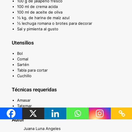
100 g de jalapeño fresco
100 ml de crema acida
100 ml de aceite de oliva
½ kg. de harina de maíz azul
½ lechuga romana o brotes para decorar
Sal y pimienta al gusto
Utensilios
Bol
Comal
Sartén
Tabla para cortar
Cuchillo
Técnicas requeridas
Amasar
Tatemar
Freír
Autor
Juana Luna Angeles