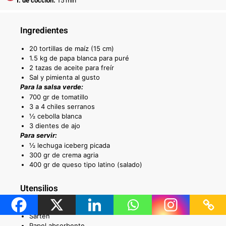
T. de cocción:
15 min
Ingredientes
20 tortillas de maíz (15 cm)
1.5 kg de papa blanca para puré
2 tazas de aceite para freír
Sal y pimienta al gusto
Para la salsa verde:
700 gr de tomatillo
3 a 4 chiles serranos
½ cebolla blanca
3 dientes de ajo
Para servir:
½ lechuga iceberg picada
300 gr de crema agria
400 gr de queso tipo latino (salado)
Utensilios
Licuadora
Sartén
Papel absorbente