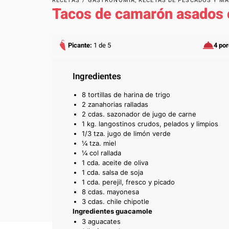
RECETAS
/
GASTRONOMÍA
,
RECETAS DE PESCADOS Y M
Tacos de camarón asados
Picante:
1 de 5
4 po
Ingredientes
8 tortillas de harina de trigo
2 zanahorias ralladas
2 cdas. sazonador de jugo de carne
1 kg. langostinos crudos, pelados y limpios
1/3 tza. jugo de limón verde
¼ tza. miel
¼ col rallada
1 cda. aceite de oliva­­
1 cda. salsa de soja
1 cda. perejil, fresco y picado
8 cdas. mayonesa
3 cdas. chile chipotle
Ingredientes guacamole
3 aguacates