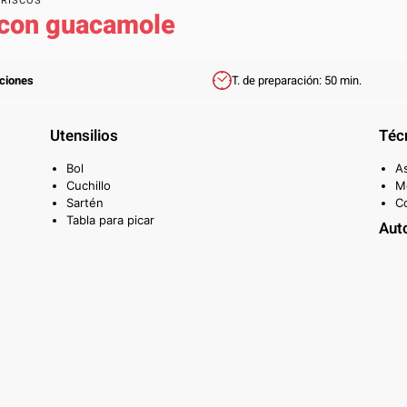
ARISCOS
 con guacamole
rciones
T. de preparación: 50 min.
Utensilios
Téc
Bol
A
Cuchillo
M
Sartén
Co
Tabla para picar
Aut