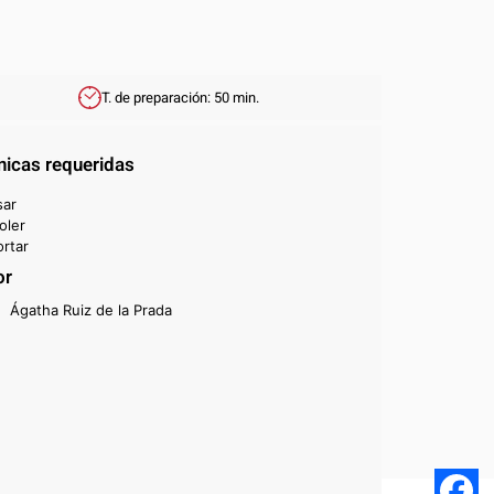
T. de preparación: 50 min.
nicas requeridas
sar
oler
rtar
or
Ágatha Ruiz de la Prada