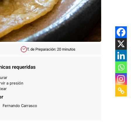
T. de Preparación: 20 minutos
nicas requeridas
turar
vir a presión
tear
or
Fernando Carrasco