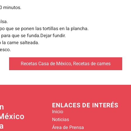
0 minutos.
lsa.
 que se ponen las tortillas en la plancha.
a para que se funda.Dejar fundir.
 la carne salteada.
resco.
Recetas Casa de México
,
Recetas de carnes
ENLACES DE INTERÉS
Inicio
Noticias
Área de Prensa