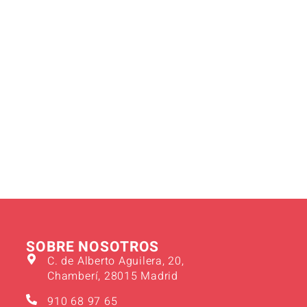
SOBRE NOSOTROS
C. de Alberto Aguilera, 20,
Chamberí, 28015 Madrid
910 68 97 65