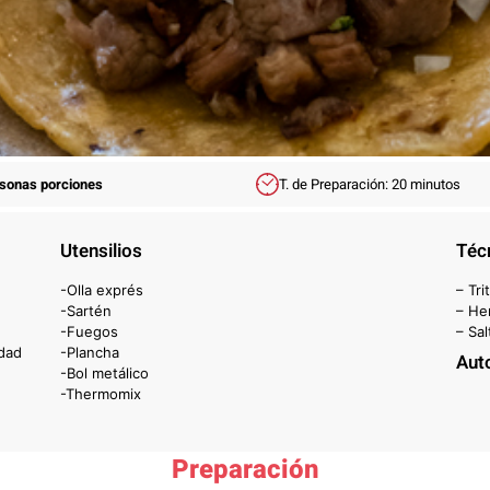
rsonas porciones
T. de Preparación: 20 minutos
Utensilios
Téc
-Olla exprés
– Tri
-Sartén
– Her
-Fuegos
– Sal
idad
-Plancha
Aut
-Bol metálico
-Thermomix
Preparación