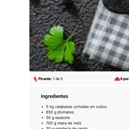
Picante:
1 de 5
8 po
Ingredientes
5 kg calabazas cortadas en cubos
850 g jitomates
30 g epazote
700 g masa de maíz
30 g manteca de cerdo