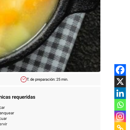
T. de preparación:
25 min.
nicas requeridas
car
lanquear
cuar
rvir