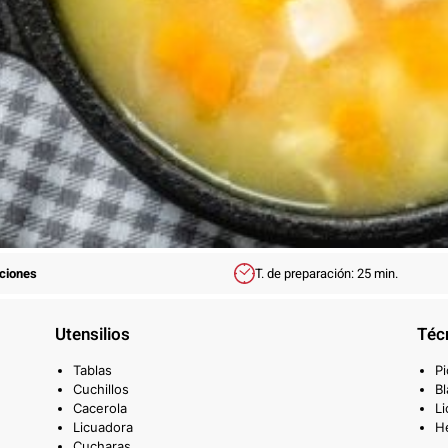
rciones
T. de preparación:
25 min.
Utensilios
Téc
Tablas
Pi
Cuchillos
B
Cacerola
Li
Licuadora
He
Cucharas