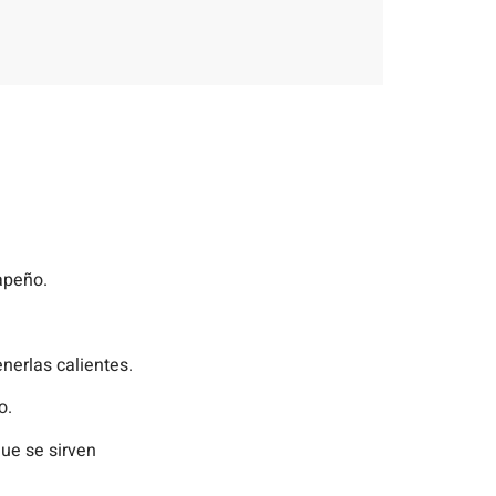
lapeño.
nerlas calientes.
o.
que se sirven