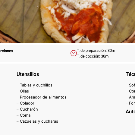
T. de preparación: 30m
orciones
T. de cocción: 30m
Utensilios
Téc
– Tablas y cuchillos.
– Sof
– Ollas
– Co
– Procesador de alimentos
– Am
– Colador
– Fo
– Cucharón
Aut
– Comal
– Cazuelas y cucharas