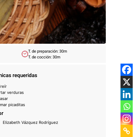
T. de preparación: 30m
T. de cocción: 30m
nicas requeridas
reír
rtar verduras
asar
rmar picaditas
or
Elizabeth Vázquez Rodríguez