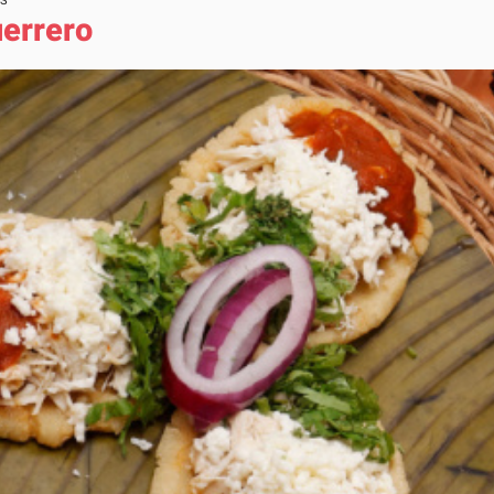
AS
uerrero