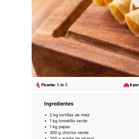
Picante:
3 de 5
8 po
Ingredientes
2 kg tortillas de maíz
1 kg tomatillo verde
1 kg papas
300 g chorizo verde
200 g aceite de girasol