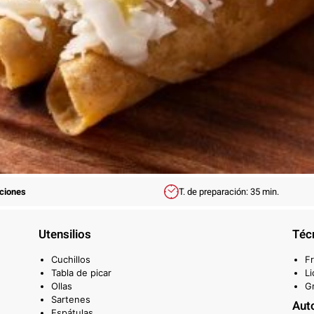
rciones
T. de preparación: 35 min.
Utensilios
Téc
Cuchillos
Fr
Tabla de picar
Li
Ollas
Gr
Sartenes
Aut
Espátulas