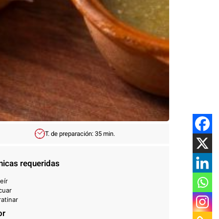
T. de preparación: 35 min.
nicas requeridas
eír
cuar
atinar
or