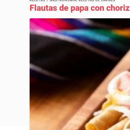
RECETAS
/
GASTRONOMÍA
,
RECETAS DE CARNES
Flautas de papa con chori