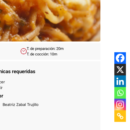
T. de preparación: 20m
T. de cocción: 10m
nicas requeridas
cer
ír
or
Beatriz Zabal Trujillo