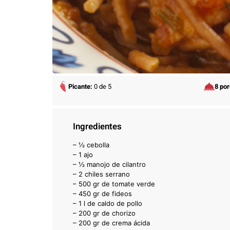
Picante:
0 de 5
8 po
Ingredientes
– ½
cebolla
– 1 ajo
– ½ manojo de cilantro
– 2 chiles serrano
– 500 gr de tomate verde
– 450 gr de fideos
– 1 l de caldo de pollo
– 200 gr de chorizo
– 200 gr de crema ácida