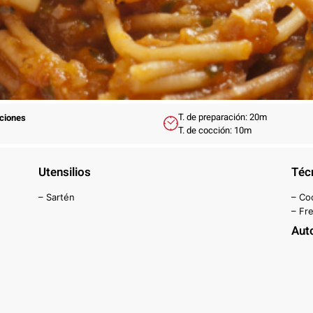
T. de preparación: 20m
rciones
T. de cocción: 10m
Utensilios
Téc
– Sartén
– Co
– Fre
Aut