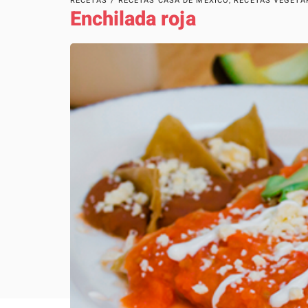
RECETAS
/
RECETAS CASA DE MÉXICO
,
RECETAS VEGETA
Enchilada roja