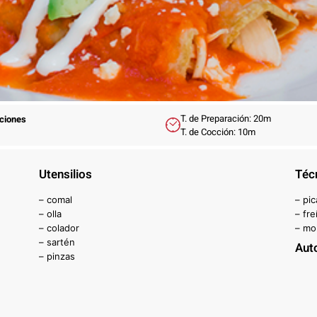
T. de Preparación: 20m
rciones
T. de Cocción: 10m
Utensilios
Téc
– comal
– pic
– olla
– fre
– colador
– mo
– sartén
Aut
– pinzas