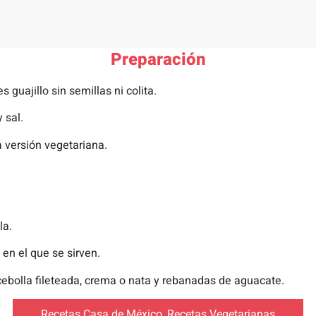
Preparación
 guajillo sin semillas ni colita.
 sal.
a versión vegetariana.
la.
 en el que se sirven.
ebolla fileteada, crema o nata y rebanadas de aguacate.
Recetas Casa de México
,
Recetas Vegetarianas