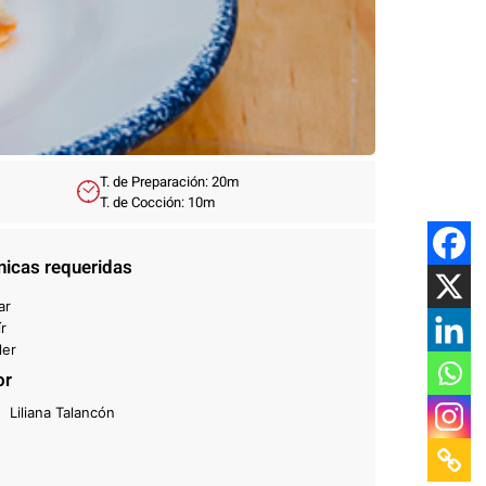
T. de Preparación: 20m
T. de Cocción: 10m
nicas requeridas
ar
ír
ler
or
Liliana Talancón