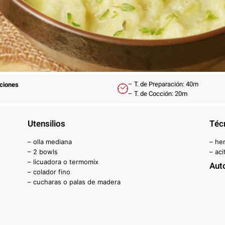
– T. de Preparación: 40m
rciones
– T. de Cocción: 20m
Utensilios
Téc
– olla mediana
– her
– 2 bowls
– aci
– licuadora o termomix
Aut
– colador fino
– cucharas o palas de madera