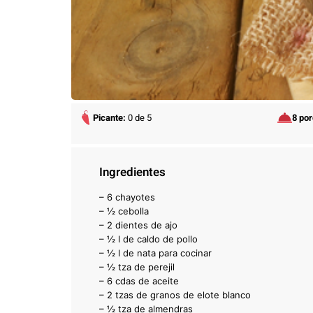
Picante:
0 de 5
8 po
Ingredientes
– 6 chayotes
– ½ cebolla
– 2 dientes de ajo
– ½ l de caldo de pollo
– ½ l de nata para cocinar
– ½ tza de perejil
– 6 cdas de aceite
– 2 tzas de granos de elote blanco
– ½ tza de almendras