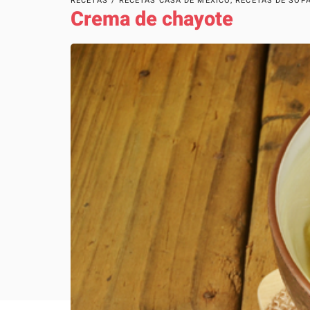
RECETAS
/
RECETAS CASA DE MÉXICO
,
RECETAS DE SOP
Crema de chayote