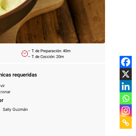
– T. de Preparación: 40m
– T. de Cocción: 20m
nicas requeridas
vir
tronar
or
Sally Guzmán