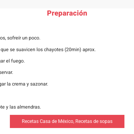
Preparación
s, sofreír un poco.
a que se suavicen los chayotes (20min) aprox.
gar el fuego.
servar.
gar la crema y sazonar.
ote y las almendras.
Recetas Casa de México
,
Recetas de sopas