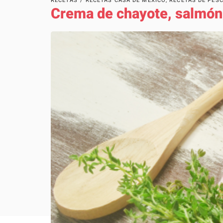
RECETAS
/
RECETAS CASA DE MÉXICO
,
RECETAS DE PES
Crema de chayote, salmón