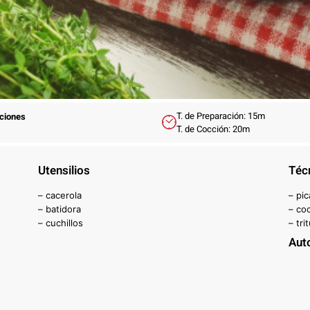
T. de Preparación: 15m
rciones
T. de Cocción: 20m
Utensilios
Téc
– cacerola
– pic
– batidora
– co
– cuchillos
– tri
Aut