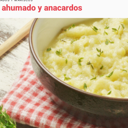
CADOS Y MARISCOS
 ahumado y anacardos