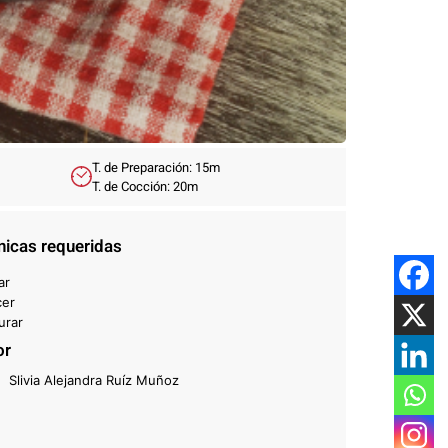
T. de Preparación: 15m
T. de Cocción: 20m
nicas requeridas
ar
cer
turar
or
Slivia Alejandra Ruíz Muñoz