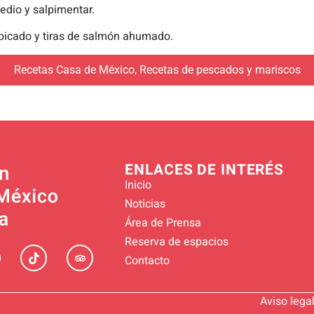
edio y salpimentar.
 picado y tiras de salmón ahumado.
Recetas Casa de México
,
Recetas de pescados y mariscos
ENLACES DE INTERÉS
Inicio
Noticias
Área de Prensa
Reserva de espacios
Contacto
Aviso lega