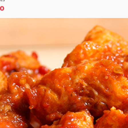
NES
lo