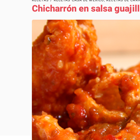
RECETAS
/
RECETAS CASA DE MÉXICO
,
RECETAS DE CAR
Chicharrón en salsa guajil