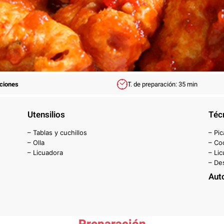
rciones
T. de preparación: 35 min
Utensilios
Téc
– Tablas y cuchillos
– Pic
– Olla
– Co
– Licuadora
– Lic
– De
Aut