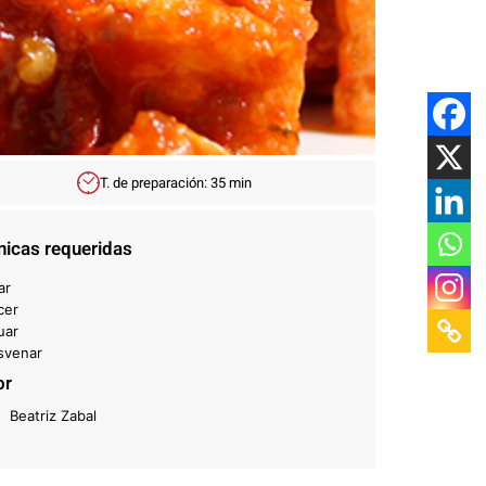
T. de preparación: 35 min
nicas requeridas
ar
cer
uar
svenar
or
Beatriz Zabal