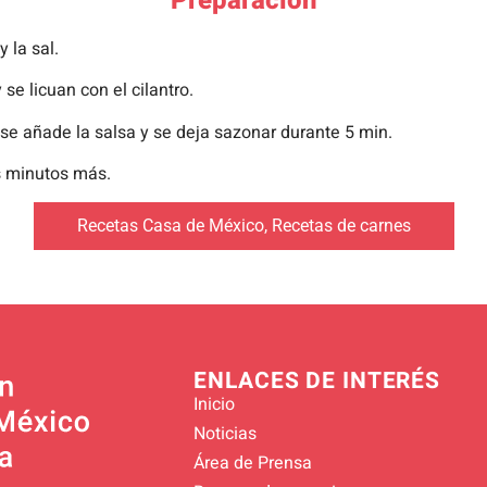
Preparación
 la sal.
 se licuan con el cilantro.
 se añade la salsa y se deja sazonar durante 5 min.
s minutos más.
Recetas Casa de México
,
Recetas de carnes
ENLACES DE INTERÉS
Inicio
Noticias
Área de Prensa