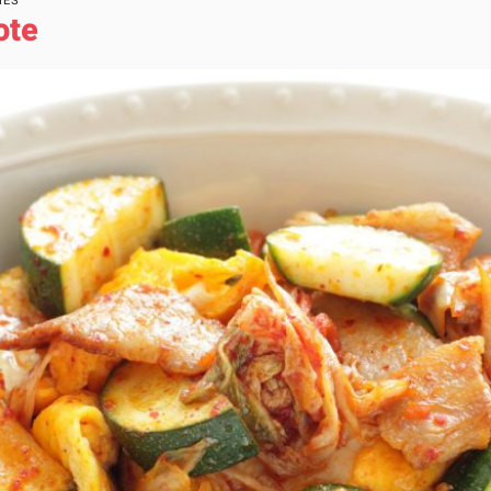
NES
ote