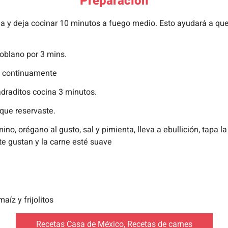
Preparación
lla y deja cocinar 10 minutos a fuego medio. Esto ayudará a qu
 poblano por 3 mins.
do continuamente
adraditos cocina 3 minutos.
 que reservaste.
o, orégano al gusto, sal y pimienta, lleva a ebullición, tapa la
e gustan y la carne esté suave
íz y frijolitos
Recetas Casa de México
,
Recetas de carnes