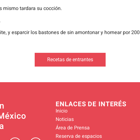
s mismo tardara su cocción.
.
te, y esparcir los bastones de sin amontonar y hornear por 200
Recetas de entrantes
ENLACES DE INTERÉS
Inicio
Noticias
Área de Prensa
Reserva de espacios