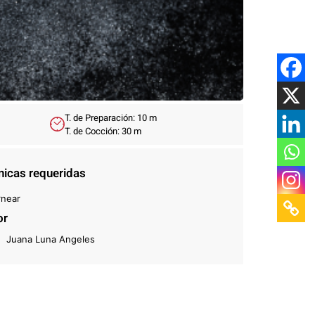
T. de Preparación: 10 m
T. de Cocción: 30 m
nicas requeridas
rnear
or
Juana Luna Angeles