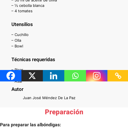
– 50 ml de aceite de oliva
– ½ cebolla blanca
– 4 tomates
Utensilios
– Cuchillo
– Olla
– Bowl
Técnicas requeridas
– Picar
– Licuar
– Asar
Autor
Juan José Méndez De La Paz
Preparación
Para preparar las albóndigas: