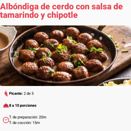
Albóndiga de cerdo con salsa de
tamarindo y chipotle
Picante:
2 de 5
8 a 10 porciones
T. de preparación: 20m
T. de cocción: 15m