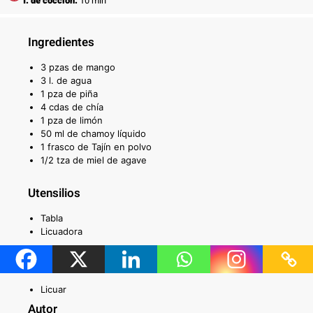
T. de cocción:
10 min
Ingredientes
3 pzas de mango
3 l. de agua
1 pza de piña
4 cdas de chía
1 pza de limón
50 ml de chamoy líquido
1 frasco de Tajín en polvo
1/2 tza de miel de agave
Utensilios
Tabla
Licuadora
Técnicas requeridas
Licuar
Autor