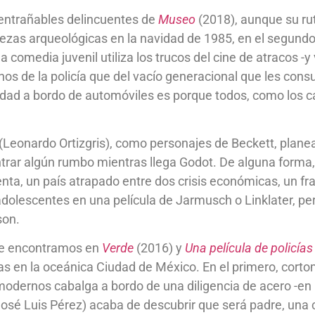
entrañables delincuentes de
Museo
(2018), aunque su rut
piezas arqueológicas en la navidad de 1985, en el segundo
- la comedia juvenil utiliza los trucos del cine de atracos -
s de la policía que del vacío generacional que les consu
dad a bordo de automóviles es porque todos, como los ca
 (Leonardo Ortizgris), como personajes de Beckett, plan
ontrar algún rumbo mientras llega Godot. De alguna form
nta, un país atrapado entre dos crisis económicas, un fra
adolescentes en una película de Jarmusch o Linklater, pe
son.
que encontramos en
Verde
(2016) y
Una película de policías
as en la oceánica Ciudad de México. En el primero, cort
modernos cabalga a bordo de una diligencia de acero -en 
(José Luis Pérez) acaba de descubrir que será padre, una 