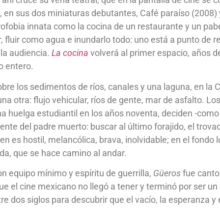
, en sus dos miniaturas debutantes, Café paraíso (2008) y
ofobia innata como la cocina de un restaurante y un pabel
 fluir como agua e inundarlo todo: uno está a punto de re
 la audiencia.
La cocina
volverá al primer espacio, años 
o entero.
bre los sedimentos de ríos, canales y una laguna, en la 
 otra: flujo vehicular, ríos de gente, mar de asfalto. L
a huelga estudiantil en los años noventa, deciden -como
te del padre muerto: buscar al último forajido, el trova
en es hostil, melancólica, brava, inolvidable; en el fondo
ada, que se hace camino al andar.
equipo mínimo y espíritu de guerrilla,
Güeros
fue canto
e el cine mexicano no llegó a tener y terminó por ser un 
 dos siglos para descubrir que el vacío, la esperanza y el