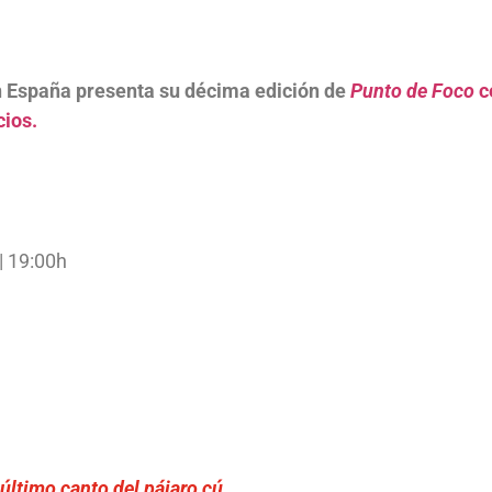
 España presenta su décima edición de
Punto de Foco
ce
cios.
 19:00h​
 último canto del pájaro
cú