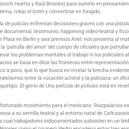
enoch Huerta y Raúl Briones) para sumirlo en pensamient
ema, robar el botín y convertirse en forajido.
la de policías
enfrentan decisiones graves con una pistola 
 de documental, testimonio,
happening
video-teatral y ficc
 Plata en Berlín y seis premios Ariel, nos presenta al m
a ‘patrulla del amor’ del cuerpo de oficiales que patrull
levar los problemas maritales al trabajo ni los policiales a
acios se basa en diluir las fronteras entre representación
oco a poco, que lo que busca es revelar la brecha evident
elismos entre la vocación actoral y la policiaca: un ofici
rquetipo. El genio de
Una película de policías
está en revel
afortunado movimiento para el mexicano. Ruizpalacios ex
esa a su semilla teatral y al entorno natal de
Café paraí
la cual trabajadores indocumentados subsisten en un limbo
e Briones como el cocinero Pedro encadena estos tres ens