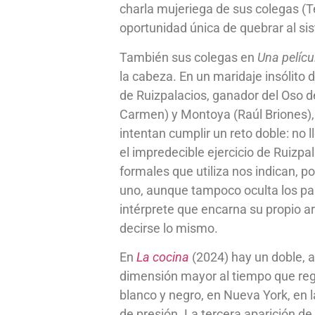
charla mujeriega de sus colegas (T
oportunidad única de quebrar al sist
También sus colegas en
Una pelícu
la cabeza. En un maridaje insólito
de Ruizpalacios, ganador del Oso de
Carmen) y Montoya (Raúl Briones), l
intentan cumplir un reto doble: no l
el impredecible ejercicio de Ruizpal
formales que utiliza nos indican, p
uno, aunque tampoco oculta los paral
intérprete que encarna su propio a
decirse lo mismo.
En
La cocina
(2024) hay un doble, 
dimensión mayor al tiempo que regr
blanco y negro, en Nueva York, en 
de presión. La tercera aparición d