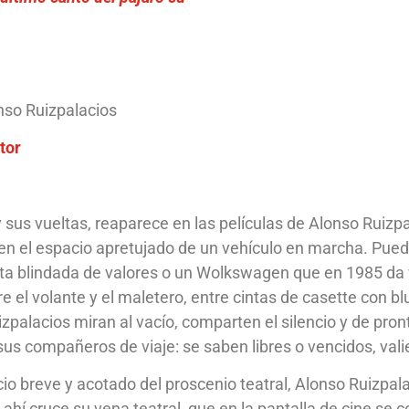
nso Ruizpalacios​​
tor
 sus vueltas, reaparece en las películas de Alonso Ruizpa
n el espacio apretujado de un vehículo en marcha. Puede 
eta blindada de valores o un Wolkswagen que en 1985 da 
tre el volante y el maletero, entre cintas de casette con b
izpalacios miran al vacío, comparten el silencio y de pron
sus compañeros de viaje: se saben libres o vencidos, va
io breve y acotado del proscenio teatral, Alonso Ruizpal
 ahí cruce su vena teatral, que en la pantalla de cine se 