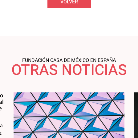
VOLVER
FUNDACIÓN CASA DE MÉXICO EN ESPAÑA
OTRAS NOTICIAS
ho
al
e
sa
z