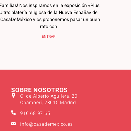
Familias! Nos inspiramos en la exposición «Plus
Ultra: platería religiosa de la Nueva España» de
CasaDeMéxico y os proponemos pasar un buen
rato con
ENTRAR
SOBRE NOSOTROS
C. de Alberto Aguilera, 20,
Chamberí, 28015 Madrid
910 68 97 65
info@casademexico.es