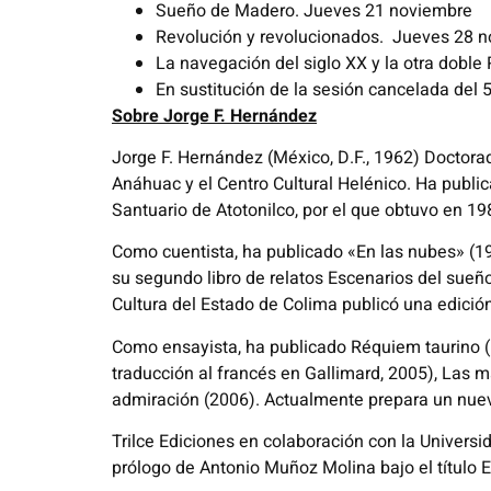
Sueño de Madero.
Jueves
21 noviembre
Revolución y revolucionados.
Jueves
28 n
La navegación del siglo XX y
la otra doble
En sustitución de la sesión cancelada del 5
Sobre Jorge F. Hernández
Jorge F. Hernández (México, D.F., 1962) Doctora
Anáhuac y el Centro Cultural Helénico. Ha publica
Santuario de Atotonilco, por el que obtuvo en 1
Como cuentista, ha publicado «En las nubes» (19
su segundo libro de relatos Escenarios del sueño
Cultura del Estado de Colima publicó una edició
Como ensayista, ha publicado Réquiem taurino (1
traducción al francés en Gallimard, 2005), Las ma
admiración (2006). Actualmente prepara un nuevo
Trilce Ediciones en colaboración con la Univer
prólogo de Antonio Muñoz Molina bajo el título E