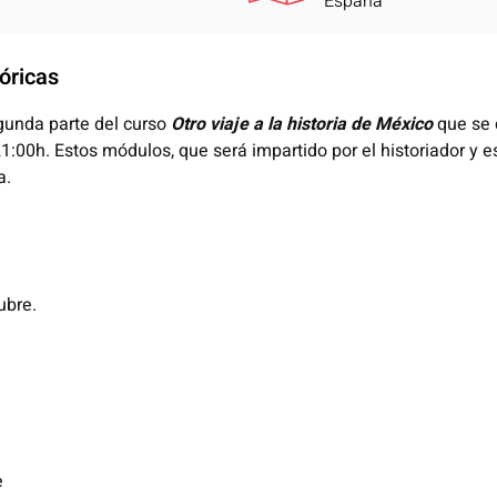
España
óricas
gunda parte del curso
Otro viaje a la h
istoria de México
que se 
21:00h. Estos módulos, que será impartido por el historiador y e
a.
ubre.
e