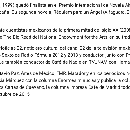
a, 1999) quedó finalista en el Premio Internacional de Novela A
paña. Su segunda novela, Réquiem para un Ángel (Alfaguara, 20
inte cuentistas mexicanos de la primera mitad del siglo XX (200
e The Big Read del National Endowment for the Arts, en su trad
Noticias 22, noticiero cultural del canal 22 de la televisión m
 Sexto de Radio Fórmula 2012 y 2013 y conductor, junto con Phi
ue también conductor de Café de Nadie en TVUNAM con Herná
ctavio Paz, Artes de México, FMR, Matador y en los periódicos
cía Márquez con la columna Enormes minucias y publica la colu
a Cartas de Cuévano, la columna impresa Café de Madrid todos
octubre de 2015.