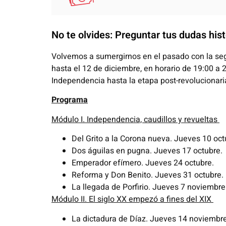
No te olvides: Preguntar tus dudas hist
Volvemos a sumergirnos en el pasado con la se
hasta el 12 de diciembre, en horario de 19:00 a 
Independencia hasta la etapa post-revolucionari
Programa
Módulo I. Independencia, caudillos y revueltas
Del Grito a la Corona nueva.
Jueves
10 oct
Dos águilas en pugna.
Jueves
17 octubre.
Emperador efímero.
Jueves
24 octubre.
Reforma y Don
Ben
ito.
Jueves
31 octubre.
La llegada de Porfirio.
Jueves
7 noviembre
Módulo
II
. El siglo XX empezó a fines del XIX
La dictadura de Díaz.
Jueves
14 noviembr