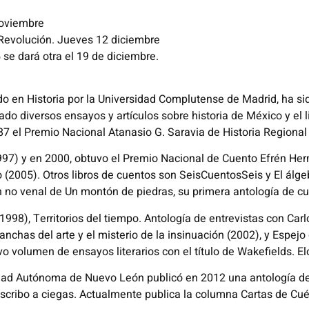
oviembre
 Revolución.
Jueves
1
2 diciembre
 se dará otra el 19 de diciembre.
do en Historia por la Universidad Complutense de Madrid, ha s
do diversos ensayos y artículos sobre historia de México y el li
987 el Premio Nacional Atanasio G. Saravia de Historia Regio
97) y en 2000, obtuvo el Premio Nacional de Cuento Efrén Herná
 (2005). Otros libros de cuentos son SeisCuentosSeis y El álgeb
n no venal de Un montón de piedras, su primera antología de cu
998), Territorios del tiempo. Antología de entrevistas con Car
nchas del arte y el misterio de la insinuación (2002), y Espejo 
 volumen de ensayos literarios con el título de Wakefields. El
sidad Autónoma de Nuevo León publicó en 2012 una antología d
scribo a ciegas. Actualmente publica la columna Cartas de Cué