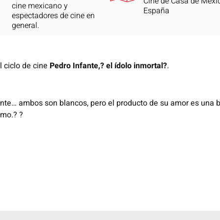
Cine de Casa de Méxi
cine mexicano y
España
espectadores de cine en
general.
 ciclo de cine
Pedro Infante,? el ídolo inmortal?
.
nte… ambos son blancos, pero el producto
de su amor es una be
ismo.
?
?