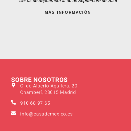
Del 02 de Septiembre al 30 de Septiembre de 2026
MÁS INFORMACIÓN
SOBRE NOSOTROS
C. de Alberto Aguilera, 20,
Chamberí, 28015 Madrid
910 68 97 65
info@casademexico.es