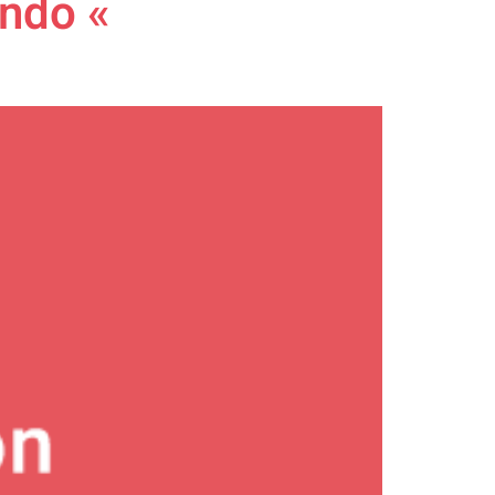
undo «