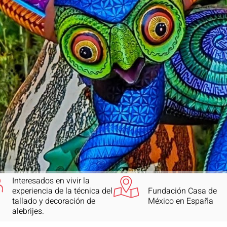
Interesados en vivir la
experiencia de la técnica del
Fundación Casa de
tallado y decoración de
México en España
alebrijes.