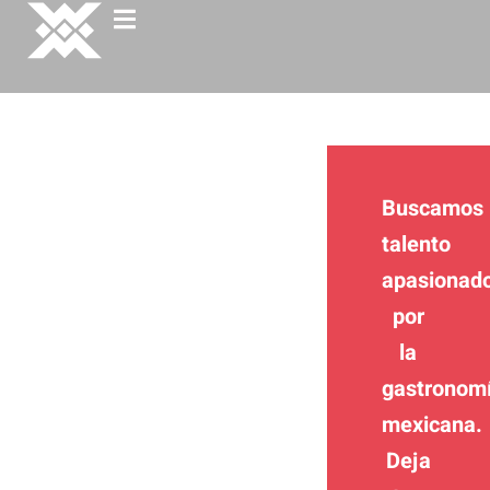
PROGRAMA
GASTRONÓMICO
Buscamos
talento
Colaboración gastronómica enfocada
en chefs o bartenders con experiencia
apasionad
en cocina mexicana tradicional,
orientada al intercambio y desarrollo
por
profesional.
la
gastronom
mexicana.
Deja