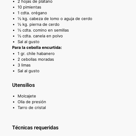
2 hojas de plátano
10 pimientas
1 cdta. orégano
½ kg. cabeza de lomo o aguja de cerdo
½ kg. pierna de cerdo
½ cdta. comino en semillas
½ cdta. canela en polvo
Sal al gusto
Para la cebolla encurtida:
1 gr. chile habanero
2 cebollas moradas
3 limas
Sal al gusto
Utensilios
Molcajete
Olla de presión
Tarro de cristal
Técnicas requeridas