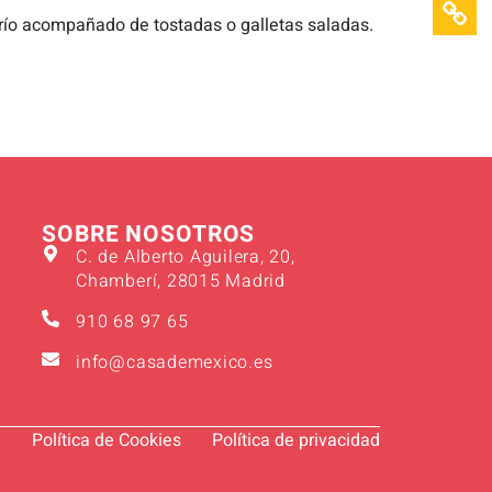
 frío acompañado de tostadas o galletas saladas.
SOBRE NOSOTROS
C. de Alberto Aguilera, 20,
Chamberí, 28015 Madrid
910 68 97 65
info@casademexico.es
l
Política de Cookies
Política de privacidad