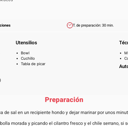
ARISCOS
rciones
T. de preparación: 30 min.
Utensilios
Téc
s
Bowl
M
Cuchillo
Co
Tabla de picar
Aut
)
Preparación
zca de sal en un recipiente hondo y dejar marinar por unos min
olla morada y picando el cilantro fresco y el chile serrano, si