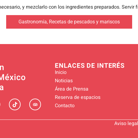
necesario, y mezclarlo con los ingredientes preparados. Servir
Gastronomía
,
Recetas de pescados y mariscos
ENLACES DE INTERÉS
Inicio
Noticias
Área de Prensa
Reserva de espacios
Contacto
Aviso lega