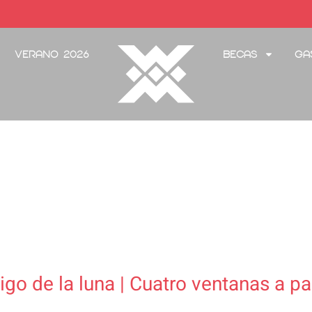
Verano 2026
Becas
Ga
igo de la luna | Cuatro ventanas a p