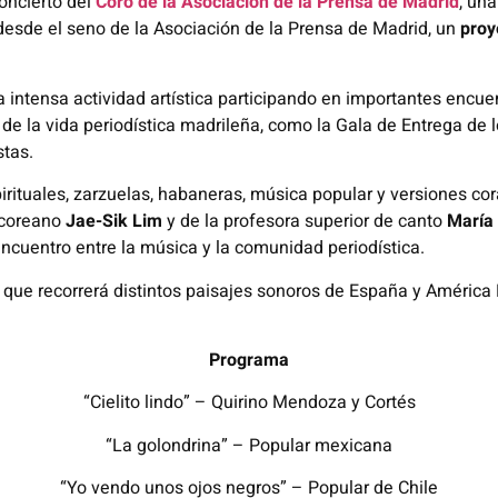
concierto del
Coro de la Asociación de la Prensa de Madrid
, un
desde el seno de la Asociación de la Prensa de Madrid, un
proy
na intensa actividad artística participando en importantes encue
e la vida periodística madrileña, como la Gala de Entrega de 
stas.
spirituales, zarzuelas, habaneras, música popular y versiones 
o coreano
Jae-Sik Lim
y de la profesora superior de canto
María
ncuentro entre la música y la comunidad periodística.
que recorrerá distintos paisajes sonoros de España y América 
Programa
“Cielito lindo” – Quirino Mendoza y Cortés
“La golondrina” – Popular mexicana
“Yo vendo unos ojos negros” – Popular de Chile