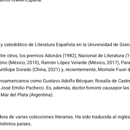
icanos UNAM-España.
8 y catedrático de Literatura Española en la Universidad de Gra
re otros, los premios Adonáis (1982), Nacional de Literatura (1
ino (México, 2010), Ramón López Velarde (México, 2017), Parale
 Antílope Dorado (China, 2021) y, recientemente, Montale Fuori di
inoamericanos como Gustavo Adolfo Bécquer, Rosalía de Castro, 
 José Emilio Pacheco. Es, además, doctor
honoris causa
por las
 Mar del Plata (Argentina).
dora de varias colecciones literarias. Ha sido traducida al inglé
istintos países.