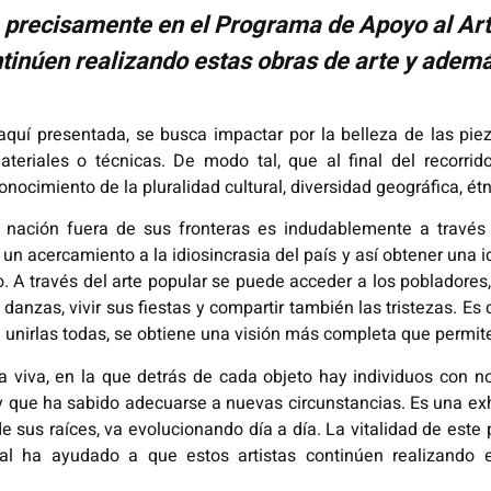
a precisamente en el Programa de Apoyo al Arte
ntinúen realizando estas obras de arte y adem
aquí presentada, se busca impactar por la belleza de las pie
ateriales o técnicas. De modo tal, que al final del recorr
onocimiento de la pluralidad cultural, diversidad geográfica, ét
nación fuera de sus fronteras es indudablemente a través d
un acercamiento a la idiosincrasia del país y así obtener una i
no. A través del arte popular se puede acceder a los pobladores
 danzas, vivir sus fiestas y compartir también las tristezas. 
l unirlas todas, se obtiene una visión más completa que permit
viva, en la que detrás de cada objeto hay individuos con nom
y que ha sabido adecuarse a nuevas circunstancias. Es una exhi
 sus raíces, va evolucionando día a día. La vitalidad de est
ual ha ayudado a que estos artistas continúen realizando