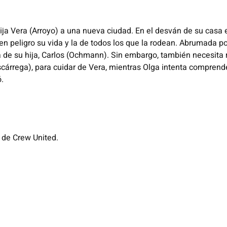
ija
Vera (Arroyo) a una nueva ciudad. En el desván de su casa
n peligro su vida y la de
todos los que la rodean. Abrumada po
de su hija, Carlos (
Ochmann
). Sin
embargo, también necesita r
scárrega
), para cuidar de Vera, mientras Olga intenta
comprender
ó.
, de Crew United.