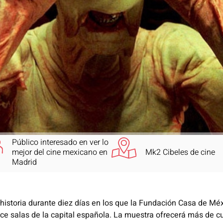
Público interesado en ver lo
mejor del cine mexicano en
Mk2 Cibeles de cine
Madrid
 historia durante diez días en los que la Fundación Casa de M
ce salas de la capital española. La muestra ofrecerá más
de c