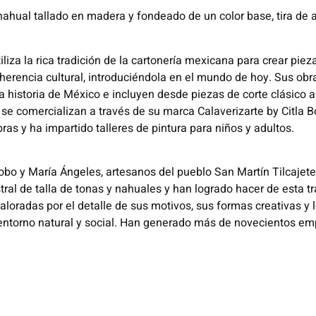
 nahual tallado en madera y fondeado de un color base, tira de a
utiliza la rica tradición de la cartonería mexicana para crear pie
la herencia cultural, introduciéndola en el mundo de hoy. Sus obr
rica historia de México e incluyen desde piezas de corte clásico
se comercializan a través de su marca Calaverizarte by Citla 
as y ha impartido talleres de pintura para niños y adultos.
obo y María Ángeles, artesanos del pueblo San Martín Tilcajete
ral de talla de tonas y nahuales y han logrado hacer de esta tr
oradas por el detalle de sus motivos, sus formas creativas y l
 entorno natural y social. Han generado más de novecientos em