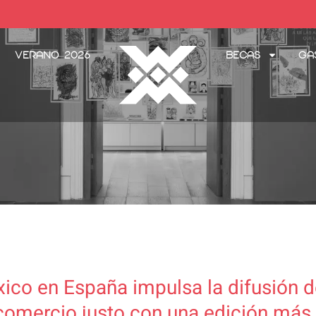
Verano 2026
Becas
Ga
co en España impulsa la difusión de
 comercio justo con una edición má