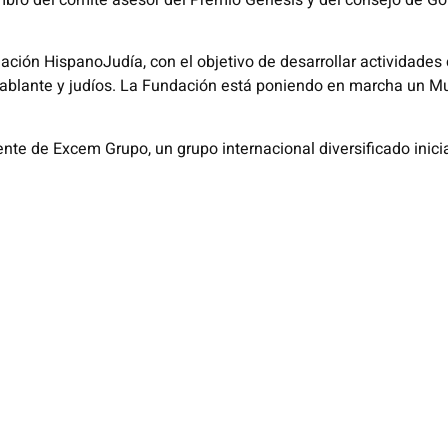
ro del comité asesor del Premio Génesis y del consejo de Gob
ación HispanoJudía, con el objetivo de desarrollar actividades
blante y judíos. La Fundación está poniendo en marcha un Mu
ente de Excem Grupo, un grupo internacional diversificado inici