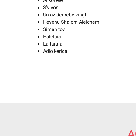
Al kol ele
S’vivón
Un az der rebe zingt
Hevenu Shalom Aleichem
Siman tov
Haleluia
La tarara
Adio kerida
A