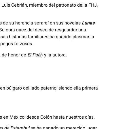
Luis Cebrián, miembro del patronato de la FHJ,
as de su herencia sefardí en sus novelas
Lunas
 Su obra nace del deseo de resguardar una
osas historias familiares ha querido plasmar la
sapegos forzosos.
e de honor de
El País
) y la autora.
n búlgaro del lado paterno, siendo ella primera
tas en México, desde Colón hasta nuestros días.
s de Estambul
se ha ganado un merecido lugar