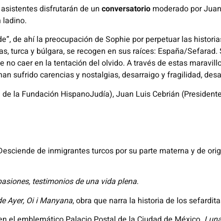
 asistentes disfrutarán de un
conversatorio
moderado por Juan 
 ladino.
e”, de ahí la preocupación de Sophie por perpetuar las histori
as, turca y búlgara, se recogen en sus raíces: España/Sefarad.
 no caer en la tentación del olvido. A través de estas maravill
han sufrido carencias y nostalgias, desarraigo y fragilidad, de
 de la Fundación HispanoJudía), Juan Luis Cebrián (President
esciende de inmigrantes turcos por su parte materna y de orige
pasiones, testimonios de una vida plena
.
de Ayer, Oi i Manyana
, obra que narra la historia de los sefardi
n el emblemático Palacio Postal de la Ciudad de México.
Luna